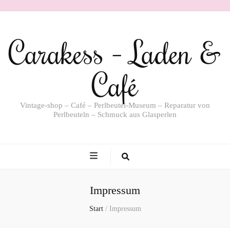
Carakess – Laden &
Café
Vintage-shop – Café – Perlbeutel-Museum – Reparatur von
Perlbeuteln – Schmuck aus Glasperlen
Impressum
Start
/
Impressum