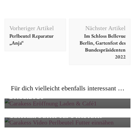
Beitragsnavigation
Vorheriger Artikel
Nächster Artikel
Perlbeutel Reparatur
Im Schloss Bellevue
„Anja“
Berlin, Gartenfest des
Bundespräsidenten
2022
Dies & Das
Carakess Laden & Café Eröffnung am
Für dich vielleicht ebenfalls interessant …
20.11.2018
Dies & Das
Making of
Tutorial
Tutorial: Futter für Perlbeutel
Dies & Das
Handgemacht – Werkstätten in
Regensburg