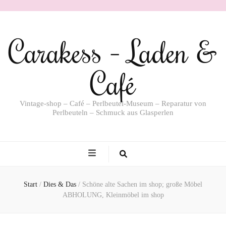
Carakess – Laden &
Café
Vintage-shop – Café – Perlbeutel-Museum – Reparatur von
Perlbeuteln – Schmuck aus Glasperlen
Start
/
Dies & Das
/
Schöne alte Sachen im shop; große Möbel
ABHOLUNG, Kleinmöbel im shop