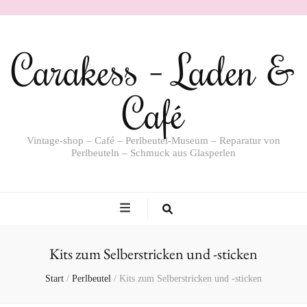
Carakess – Laden &
Café
Vintage-shop – Café – Perlbeutel-Museum – Reparatur von
Perlbeuteln – Schmuck aus Glasperlen
Kits zum Selberstricken und -sticken
Start
/
Perlbeutel
/
Kits zum Selberstricken und -sticken