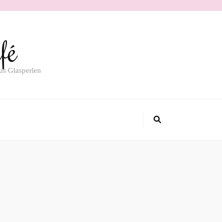
fé
us Glasperlen