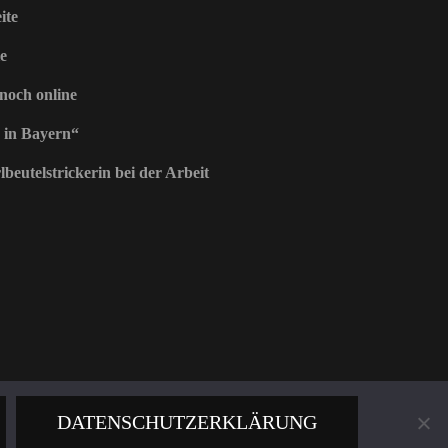
ite
e
 noch online
 in Bayern“
beutelstrickerin bei der Arbeit
DATENSCHUTZERKLÄRUNG
 von
WordPress
.
Datenschutz