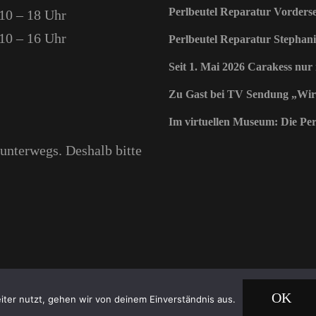
Perlbeutel Reparatur Vorderse
10 – 18 Uhr
10 – 16 Uhr
Perlbeutel Reparatur Stephani
Seit 1. Mai 2026 Carakess nur
Zu Gast bei TV Sendung „Wir
Im virtuellen Museum: Die Perl
nterwegs. Deshalb bitte
OK
ter nutzt, gehen wir von deinem Einverständnis aus.
 Laden & Café
.
Blossom Beauty | Entwickelt von
Blossom Themes
. Präsentiert