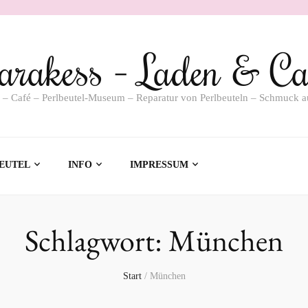
arakess – Laden & Ca
 – Café – Perlbeutel-Museum – Reparatur von Perlbeuteln – Schmuck a
EUTEL
INFO
IMPRESSUM
Schlagwort:
München
Start
/
München