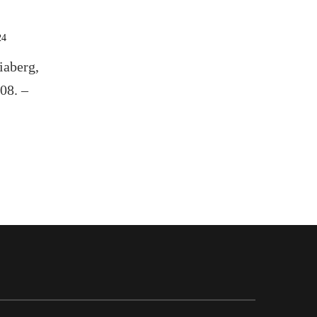
24
iaberg,
08. –