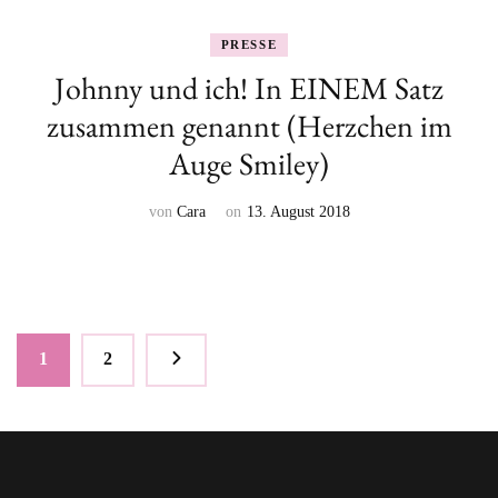
PRESSE
Johnny und ich! In EINEM Satz
zusammen genannt (Herzchen im
Auge Smiley)
von
Cara
on
13. August 2018
Seitennummerierung
Seite
Seite
1
2
der
Beiträge