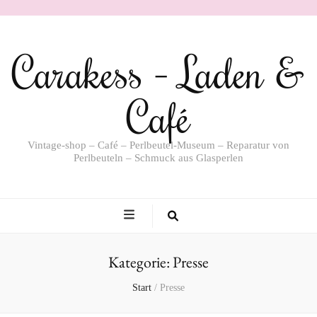
Carakess – Laden &
Café
Vintage-shop – Café – Perlbeutel-Museum – Reparatur von
Perlbeuteln – Schmuck aus Glasperlen
Kategorie:
Presse
Start
/
Presse