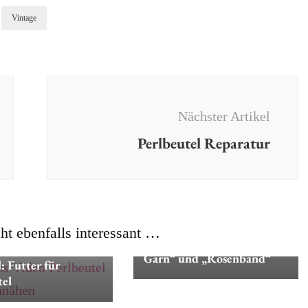
Vintage
Nächster Artikel
Perlbeutel Reparatur
Dies & Das
Perlbeutel /
Perlentasche
cht ebenfalls interessant …
„Dreierrose mit farbigem
s
Making of
Tutorial
Garn“ und „Rosenband“
: Futter für
tel