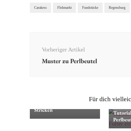
Carakess
Flohmarkt
Fundstücke
Regensburg
Beitragsnavigation
Vorheriger Artikel
Muster zu Perlbeutel
Dies & Das
Für dich viellei
Schnupperkurs: Perlbeutel-
Dies & Da
Stricken
Tutorial
Perlbeu