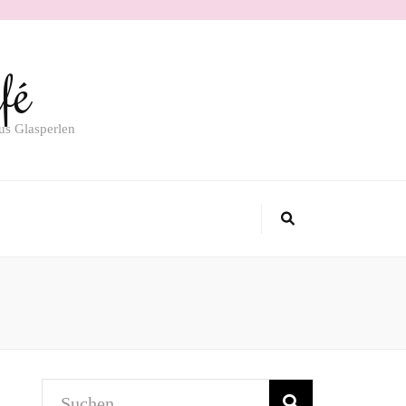
fé
us Glasperlen
Suchen