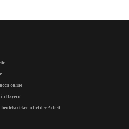
ite
e
 noch online
 in Bayern“
beutelstrickerin bei der Arbeit