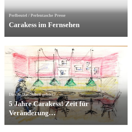
Perlbeutel / Perlentasche
Presse
Carakess im Fernsehen
Dies & Das
Schon gehört?
5 Jahre Carakess! Zeit für
Veränderung…
Perlbeutel / Perlentasche
Presse
„Der Neue Tag“ hat über mich
berichtet…