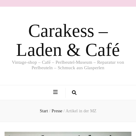
Carakess –
Laden & Café
Vintage-shop – Café – Perlbeutel-Museum – Reparatur von
Perlbeuteln – Schmuck aus Glasperlen
Start
/
Presse
/
Artikel in der MZ