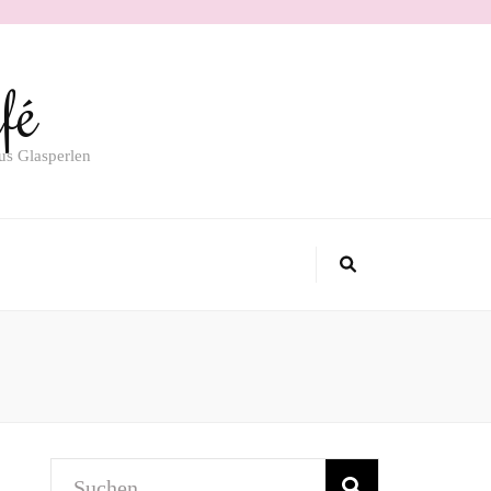
fé
us Glasperlen
Suchen