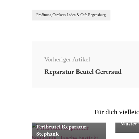
Eröffnung Carakess Laden & Cafe Regensburg
Beitragsnavigation
Vorheriger Artikel
Reparatur Beutel Gertraud
Dies & Das
Perlbeutel
Für dich viellei
Dies & Da
Restaurierung/Reparatur
Muster 
Perlbeutel Reparatur
Stephanie