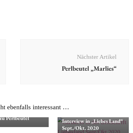
Nächster Artikel
Perlbeutel „Marlies“
cht ebenfalls interessant …
s
Dies & Das
zu Perlbeutel
Interview in „Liebes Land“
Sept./Okt. 2020