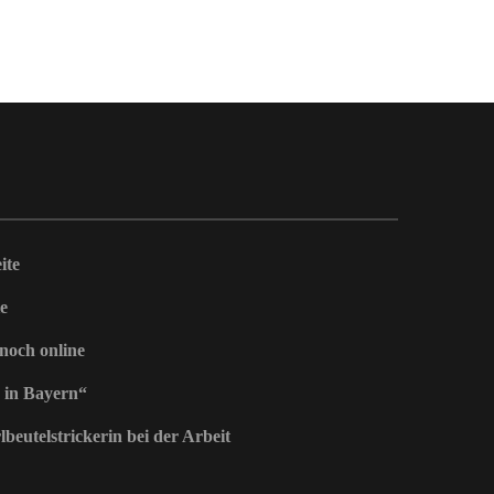
ite
e
 noch online
 in Bayern“
beutelstrickerin bei der Arbeit